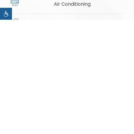
Air Conditioning
Private Bathroom
Work Area
Clean Linens
Non-Smoking Rooms
Daily Housekeeping